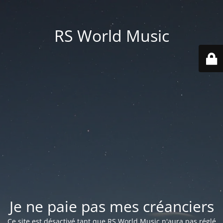
RS World Music
Je ne paie pas mes créanciers
Ce site est désactivé tant que RS World Music n'aura pas réglé