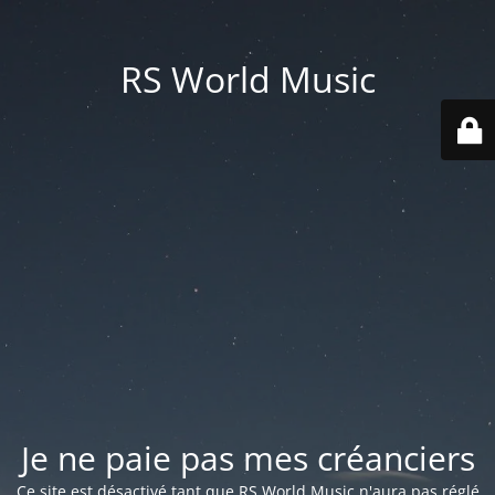
RS World Music
Je ne paie pas mes créanciers
Ce site est désactivé tant que RS World Music n'aura pas réglé